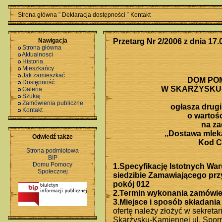
Strona główna
ˇ
Deklaracja dostępności
ˇ
Kontakt
Nawigacja
Przetarg Nr 2/2006 z dnia 17.
Strona główna
Aktualnosci
Historia
Mieszkańcy
Jak zamieszkać
DOM PO
Dostępność
W SKARŻYSKU-
Galeria
Szukaj
Zamówienia publiczne
ogłasza drugi
Kontakt
o wartośc
na za
,,Dostawa mlek
Odwiedź także
Kod C
Strona podmiotowa
BIP
Domu Pomocy
1.Specyfikację Istotnych W
Społecznej
siedzibie Zamawiającego prz
pokój 012
2.Termin wykonania zamówie
3.Miejsce i sposób składania 
ofertę należy złożyć w sekret
Skarżysku-Kamiennej ul. Sporn