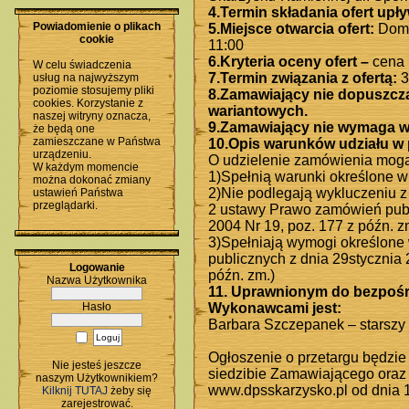
4.Termin składania ofert upły
Powiadomienie o plikach
5.Miejsce otwarcia ofert:
Dom 
cookie
11:00
6.Kryteria oceny ofert –
cena 
W celu świadczenia
7.Termin związania z ofertą:
3
usług na najwyższym
poziomie stosujemy pliki
8.Zamawiający nie dopuszcza
cookies. Korzystanie z
wariantowych.
naszej witryny oznacza,
9.Zamawiający nie wymaga w
że będą one
zamieszczane w Państwa
10.Opis warunków udziału w
urządzeniu.
O udzielenie zamówienia mogą
W każdym momencie
1)Spełnią warunki określone 
można dokonać zmiany
2)Nie podlegają wykluczeniu z 
ustawień Państwa
przeglądarki.
2 ustawy Prawo zamówień publi
2004 Nr 19, poz. 177 z późn. zm
3)Spełniają wymogi określone 
publicznych z dnia 29stycznia 2
Logowanie
późn. zm.)
Nazwa Użytkownika
11. Uprawnionym do bezpośr
Hasło
Wykonawcami jest:
Barbara Szczepanek – starszy a
Ogłoszenie o przetargu będzie
Nie jesteś jeszcze
siedzibie Zamawiającego oraz 
naszym Użytkownikiem?
www.dpsskarzysko.pl od dnia 1
Kilknij TUTAJ
żeby się
zarejestrować.