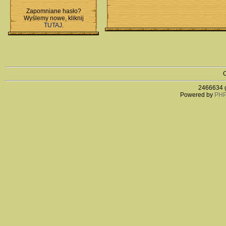
Zapomniane hasło?
Wyślemy nowe, kliknij
TUTAJ
.
C
2466634 g
Powered by
PHP