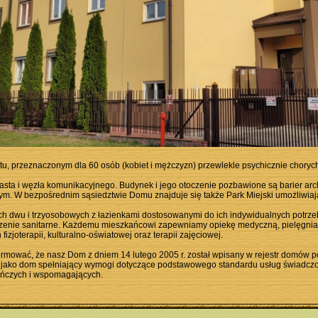
u, przeznaczonym dla 60 osób (kobiet i mężczyzn) przewlekle psychicznie choryc
sta i węzła komunikacyjnego. Budynek i jego otoczenie pozbawione są barier archi
m. W bezpośrednim sąsiedztwie Domu znajduje się także Park Miejski umożliwiaj
 dwu i trzyosobowych z łazienkami dostosowanymi do ich indywidualnych potrzeb
zenie sanitarne. Każdemu mieszkańcowi zapewniamy opiekę medyczną, pielęgnia
izjoterapii, kulturalno-oświatowej oraz terapii zajęciowej.
mować, że nasz Dom z dniem 14 lutego 2005 r. został wpisany w rejestr domów
y, jako dom spełniający wymogi dotyczące podstawowego standardu usług świadc
kuńczych i wspomagających.