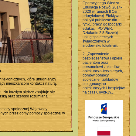
Operacyjnego Wiedza
Edukacja Rozwój 2014-
2020 w ramach II Osi
priorytetowej: Efektywne
polityki publiczne dla
rynku pracy, gospodarki i
edukacji PO WER,
Działanie 2.8 Rozwój
usług społecznych
świadczonych w
środowisku lokalnym.
2. „Zapewnienie
bezpieczeństwa i opieki
pacjentom oraz
personelowi zakładów
h.
opiekuńczo-leczniczych,
domów pomocy
tektonicznych, które utrudniałyby
społecznej, zakładów
ący mieszkańcom kontakt z naturą.
pielęgnacyjno-
opiekuńczych i hospicjów
. Na każdym piętrze znajduje się
na czas Covid-19„.
rską oraz szeroko rozumianą
 pomocy społecznej Wojewody
zonych przez domy pomocy społecznej w