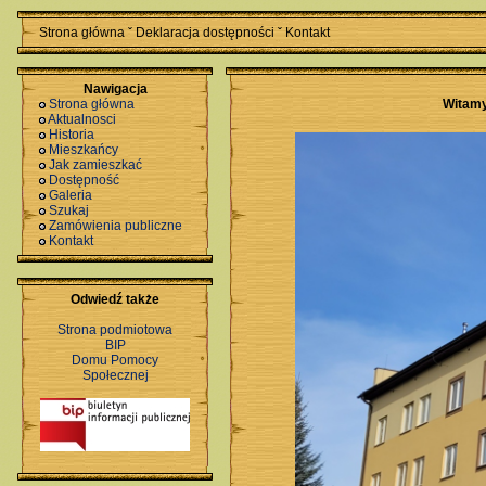
Strona główna
ˇ
Deklaracja dostępności
ˇ
Kontakt
Nawigacja
Strona główna
Witamy
Aktualnosci
Historia
Mieszkańcy
Jak zamieszkać
Dostępność
Galeria
Szukaj
Zamówienia publiczne
Kontakt
Odwiedź także
Strona podmiotowa
BIP
Domu Pomocy
Społecznej