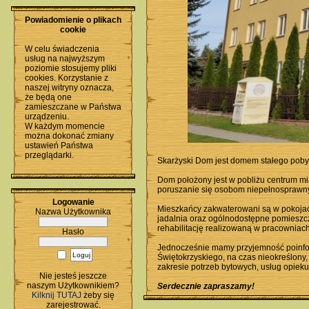
Powiadomienie o plikach
cookie
W celu świadczenia
usług na najwyższym
poziomie stosujemy pliki
cookies. Korzystanie z
naszej witryny oznacza,
że będą one
zamieszczane w Państwa
urządzeniu.
W każdym momencie
można dokonać zmiany
ustawień Państwa
przeglądarki.
Skarżyski Dom jest domem stałego pobyt
Dom położony jest w pobliżu centrum mia
poruszanie się osobom niepełnosprawny
Logowanie
Mieszkańcy zakwaterowani są w pokojach
Nazwa Użytkownika
jadalnia oraz ogólnodostępne pomieszc
rehabilitację realizowaną w pracowniach f
Hasło
Jednocześnie mamy przyjemność poinfor
Świętokrzyskiego, na czas nieokreślon
zakresie potrzeb bytowych, usług opie
Nie jesteś jeszcze
naszym Użytkownikiem?
Serdecznie zapraszamy!
Kilknij TUTAJ
żeby się
zarejestrować.