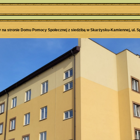
 na stronie Domu Pomocy Społecznej z siedzibą w Skarżysku-Kamiennej, ul. S