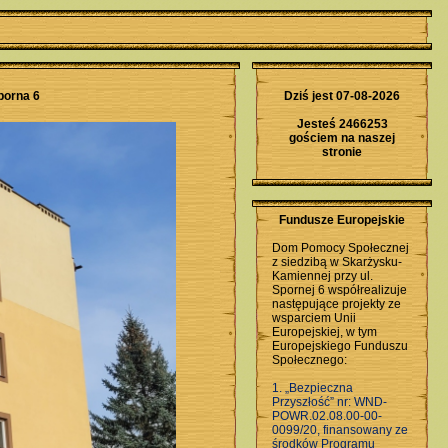
porna 6
Dziś jest 07-08-2026
Jesteś 2466253
gościem na naszej
stronie
Fundusze Europejskie
Dom Pomocy Społecznej
z siedzibą w Skarżysku-
Kamiennej przy ul.
Spornej 6 współrealizuje
następujące projekty ze
wsparciem Unii
Europejskiej, w tym
Europejskiego Funduszu
Społecznego:
1. „Bezpieczna
Przyszłość” nr: WND-
POWR.02.08.00-00-
0099/20, finansowany ze
środków Programu