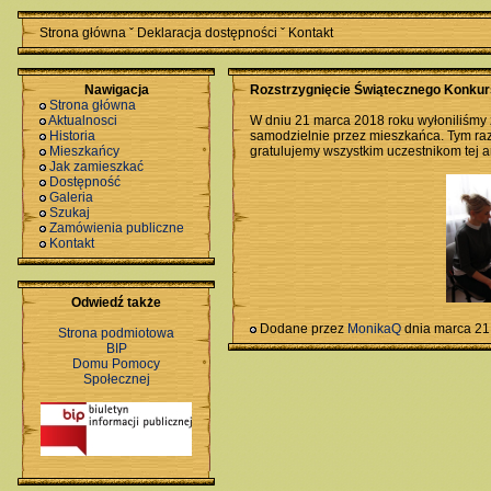
Strona główna
ˇ
Deklaracja dostępności
ˇ
Kontakt
Nawigacja
Rozstrzygnięcie Świątecznego Konkur
Strona główna
Aktualnosci
W dniu 21 marca 2018 roku wyłoniliśmy 
Historia
samodzielnie przez mieszkańca. Tym raz
Mieszkańcy
gratulujemy wszystkim uczestnikom tej a
Jak zamieszkać
Dostępność
Galeria
Szukaj
Zamówienia publiczne
Kontakt
Odwiedź także
Dodane przez
MonikaQ
dnia marca 21
Strona podmiotowa
BIP
Domu Pomocy
Społecznej