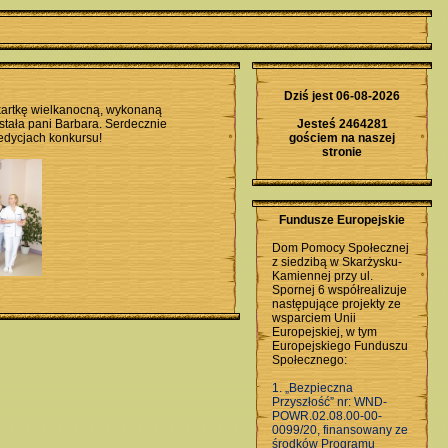
Dziś jest 06-08-2026
 kartkę wielkanocną, wykonaną
stała pani Barbara. Serdecznie
Jesteś 2464281
 edycjach konkursu!
gościem na naszej
stronie
Fundusze Europejskie
Dom Pomocy Społecznej
z siedzibą w Skarżysku-
Kamiennej przy ul.
Spornej 6 współrealizuje
następujące projekty ze
wsparciem Unii
Europejskiej, w tym
Europejskiego Funduszu
Społecznego:
1. „Bezpieczna
Przyszłość” nr: WND-
POWR.02.08.00-00-
0099/20, finansowany ze
środków Programu