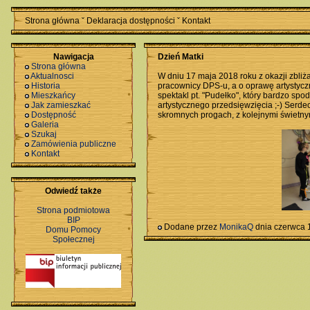
Strona główna
ˇ
Deklaracja dostępności
ˇ
Kontakt
Nawigacja
Dzień Matki
Strona główna
Aktualnosci
W dniu 17 maja 2018 roku z okazji zbliż
Historia
pracownicy DPS-u, a o oprawę artystycz
Mieszkańcy
spektakl pt. "Pudełko", który bardzo sp
Jak zamieszkać
artystycznego przedsięwzięcia ;-) Serde
Dostępność
skromnych progach, z kolejnymi świetny
Galeria
Szukaj
Zamówienia publiczne
Kontakt
Odwiedź także
Strona podmiotowa
BIP
Dodane przez
MonikaQ
dnia czerwca 
Domu Pomocy
Społecznej