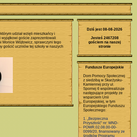
Dziś jest 08-08-2026
którym udział wzięli mieszkańcy i
 wyjątkowi goście zaprezentowali
Jesteś 2467208
ani Monice Wójtowicz, sprawczyni tego
gościem na naszej
y gościć uczniów tej szkoły w naszych
stronie
Fundusze Europejskie
Dom Pomocy Społecznej
z siedzibą w Skarżysku-
Kamiennej przy ul.
Spornej 6 współrealizuje
następujące projekty ze
wsparciem Unii
Europejskiej, w tym
Europejskiego Funduszu
Społecznego:
1. „Bezpieczna
Przyszłość” nr: WND-
POWR.02.08.00-00-
0099/20, finansowany ze
środków Programu