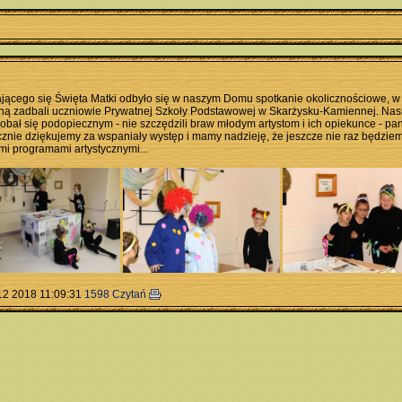
ającego się Święta Matki odbyło się w naszym Domu spotkanie okolicznościowe, w 
ną zadbali uczniowie Prywatnej Szkoły Podstawowej w Skarżysku-Kamiennej. Nasi
odobał się podopiecznym - nie szczędzili braw młodym artystom i ich opiekunce - p
cznie dziękujemy za wspaniały występ i mamy nadzieję, że jeszcze nie raz będziem
mi programami artystycznymi...
12 2018 11:09:31
1598 Czytań