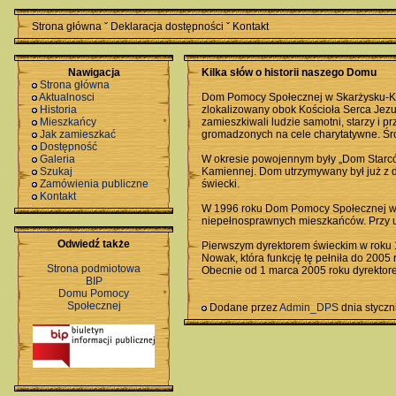
Strona główna
ˇ
Deklaracja dostępności
ˇ
Kontakt
Nawigacja
Kilka słów o historii naszego Domu
Strona główna
Aktualnosci
Dom Pomocy Społecznej w Skarżysku-Kam
Historia
zlokalizowany obok Kościoła Serca Jez
Mieszkańcy
zamieszkiwali ludzie samotni, starzy i p
Jak zamieszkać
gromadzonych na cele charytatywne. Śro
Dostępność
Galeria
W okresie powojennym były „Dom Starców
Szukaj
Kamiennej. Dom utrzymywany był już z d
Zamówienia publiczne
świecki.
Kontakt
W 1996 roku Dom Pomocy Społecznej w 
niepełnosprawnych mieszkańców. Przy ul
Odwiedź także
Pierwszym dyrektorem świeckim w roku 
Nowak, która funkcję tę pełniła do 2005 
Strona podmiotowa
Obecnie od 1 marca 2005 roku dyrektor
BIP
Domu Pomocy
Społecznej
Dodane przez
Admin_DPS
dnia stycz