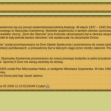
iennej ma już ponad siedemdziesięcioletnią tradycję. W latach 1937 – 1945 D
usowego w Skarżysku-Kamiennej. Niewiele wiadomości o tamtym okresie zachował
rzewlekle chorzy. „Dom dla Starców” przy Kościele utrzymywany był w okresie okupa
dki te były jednak bardzo skromne i nie wystarczały na utrzymanie Domu.
” został przemianowany na Dom Opieki Społecznej i przeniesiony do nowej siedzi
otacji państwowych, a prowadzony był w dalszym ciągu przez siostry zakonne. Po
Skarżysku-Kamiennej przeniesiono do nowoczesnego budynku w pełni przystoso
. Spornej 6 Dom ma swoją siedzibę do dzisiaj.
1955 został Pan Mieczysław Heba, a następnie Wiesława Szypowska. W roku 198
roku.
em Domu jest mgr Jacek Jamroz.
nia 05 2006 11:15:0216049 Czytań