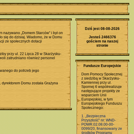
Dziś jest 08-08-2026
om nazywano „Domem Starców” i był on
o się do dzisiaj. Wiadomo, że w Domu
Jesteś 2466376
cji ze społecznych dotacji
gościem na naszej
stronie
by przy ul. 22 Lipca 28 w Skarżysku-
woli zatrudniano również personel
Fundusze Europejskie
wanego do potrzeb jego
Dom Pomocy Społecznej
z siedzibą w Skarżysku-
Kamiennej przy ul.
1 dyrektorem Domu została Grażyna
Spornej 6 współrealizuje
następujące projekty ze
wsparciem Unii
Europejskiej, w tym
Europejskiego Funduszu
Społecznego:
1. „Bezpieczna
Przyszłość” nr: WND-
POWR.02.08.00-00-
0099/20, finansowany ze
środków Programu