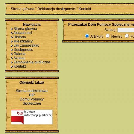
Strona główna
ˇ
Deklaracja dostępności
ˇ
Kontakt
Nawigacja
Przeszukaj Dom Pomocy Społecznej w
Strona główna
Szukaj:
Aktualnosci
Artykuły
Newsy
F
Historia
Mieszkańcy
Jak zamieszkać
Dostępność
Galeria
Szukaj
Zamówienia publiczne
Kontakt
Odwiedź także
Strona podmiotowa
BIP
Domu Pomocy
Społecznej