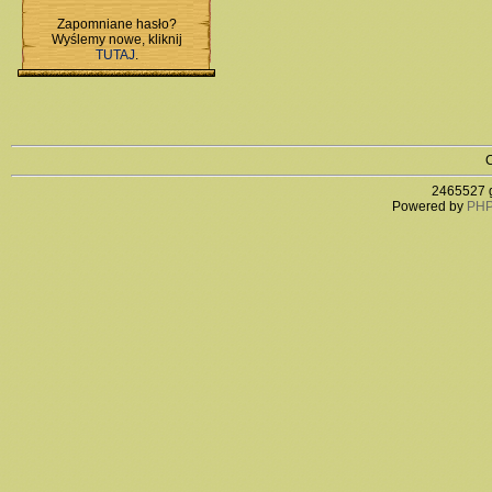
Zapomniane hasło?
Wyślemy nowe, kliknij
TUTAJ
.
C
2465527 g
Powered by
PHP